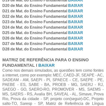
D19 de Mat. do Ensino Fundamental
BAIXAR
D20 de Mat. do Ensino Fundamental
BAIXAR
D21 de Mat. do Ensino Fundamental
BAIXAR
D22 de Mat. do Ensino Fundamental
BAIXAR
D23 de Mat. do Ensino Fundamental
BAIXAR
D24 de Mat. do Ensino Fundamental
BAIXAR
D25 de Mat. do Ensino Fundamental
BAIXAR
D26 de Mat. do Ensino Fundamental
BAIXAR
D27 de Mat. do Ensino Fundamental
BAIXAR
D28 de Mat. do Ensino Fundamental
BAIXAR
MATRIZ DE REFERÊNCIA PARA O ENSINO
FUNDAMENTAL I
BAIXAR
Como nos demais simulados, as questões tem como fontes
a internet, como por exemplo: MEC, CAED-JF, SEAPE - AC,
SADEAM - AM, SAEPI - PI, SPAECE - CE, SAEPE - PE,
PAEBE - ES, SABE - BA, PROEB - MG, SAERJ - RJ,
SAEGO - GO, SAERO-RO, PROMOVER - MS, SAEMS -
MS, SAERS - RS, Avalia BH, SAVEAL - AL, Simave, Prova
Rio, Prova da cidade - SP, projeto con(seguir)-DC, Projeto
salto-TO, Saresp - SP, Matriz de Referência de Língua