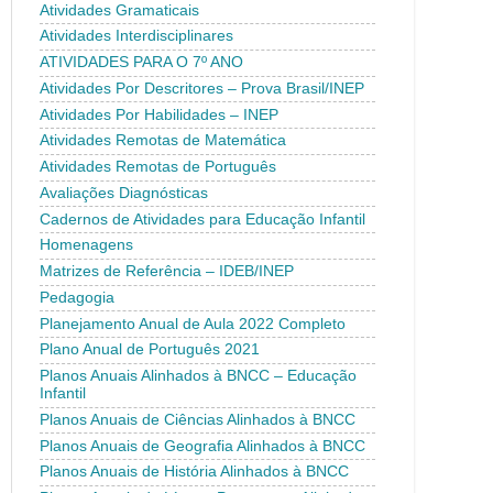
Atividades Gramaticais
Atividades Interdisciplinares
ATIVIDADES PARA O 7º ANO
Atividades Por Descritores – Prova Brasil/INEP
Atividades Por Habilidades – INEP
Atividades Remotas de Matemática
Atividades Remotas de Português
Avaliações Diagnósticas
Cadernos de Atividades para Educação Infantil
Homenagens
Matrizes de Referência – IDEB/INEP
Pedagogia
Planejamento Anual de Aula 2022 Completo
Plano Anual de Português 2021
Planos Anuais Alinhados à BNCC – Educação
Infantil
Planos Anuais de Ciências Alinhados à BNCC
Planos Anuais de Geografia Alinhados à BNCC
Planos Anuais de História Alinhados à BNCC