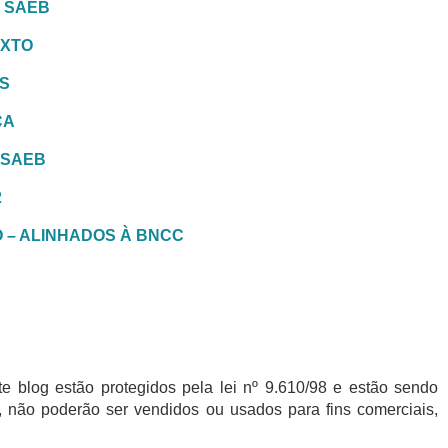
– SAEB
EXTO
ÊS
CA
 SAEB
2
O – ALINHADOS À BNCC
te blog estão protegidos pela lei nº 9.610/98 e estão sendo
, não poderão ser vendidos ou usados para fins comerciais,