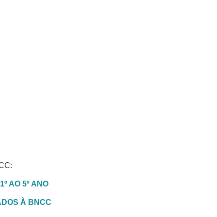
CC:
º AO 5º ANO
HADOS À BNCC