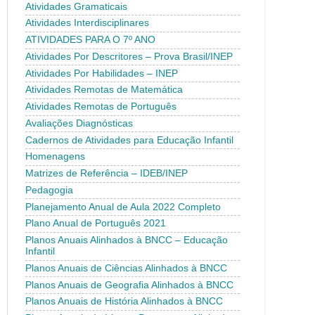
Atividades Gramaticais
Atividades Interdisciplinares
ATIVIDADES PARA O 7º ANO
Atividades Por Descritores – Prova Brasil/INEP
Atividades Por Habilidades – INEP
Atividades Remotas de Matemática
Atividades Remotas de Português
Avaliações Diagnósticas
Cadernos de Atividades para Educação Infantil
Homenagens
Matrizes de Referência – IDEB/INEP
Pedagogia
Planejamento Anual de Aula 2022 Completo
Plano Anual de Português 2021
Planos Anuais Alinhados à BNCC – Educação
Infantil
Planos Anuais de Ciências Alinhados à BNCC
Planos Anuais de Geografia Alinhados à BNCC
Planos Anuais de História Alinhados à BNCC